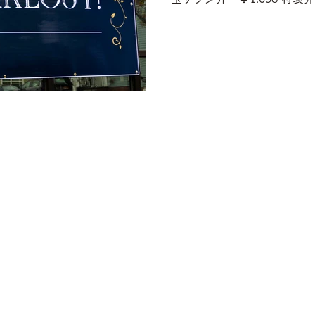
ト￥1.620～(1人前） グリル
前）...