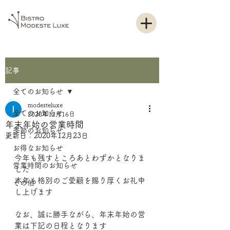
記事
全てのお知らせ
modesteluxe
全てのお知らせ
2020年12月16日
年末年始の営業時間
季節のお知らせ
更新日：
2020年12月23日
お得なお知らせ
今年も残すところあとわずかとなりま
営業時間のお知らせ
した
本年も格別のご愛顧を賜り厚くお礼申
その他
し上げます
なお、誠に勝手ながら、年末年始の営
業は下記の日程となります