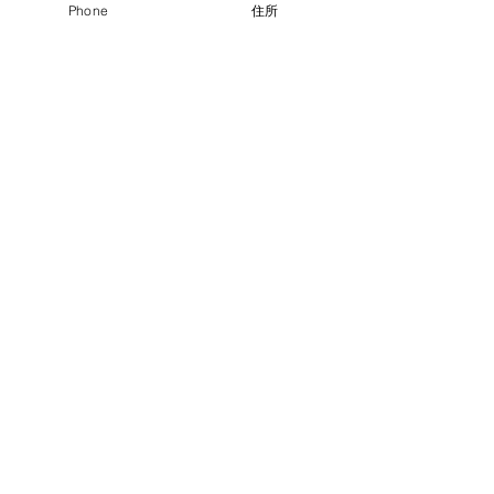
Phone
住所
コメント
まん延防止等重点措置
緊急事態措置期間
コメントを追加…
期間の営業について
いて
ビストロモデストリュクス
03-5799-7823
世田谷区世田谷1-16-14エストIJ1F
©2015 by ビストロモデストリュクス